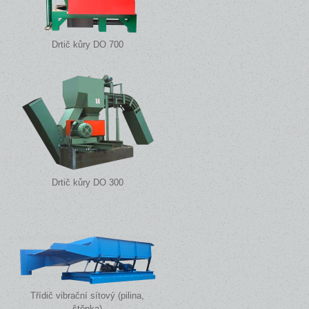
Drtič kůry DO 700
Drtič kůry DO 300
Třídič vibrační sítový (pilina,
štěpka)