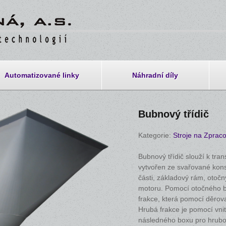
Automatizované linky
Náhradní díly
Bubnový třídič
Kategorie:
Stroje na Zprac
Bubnový třídič slouží k tran
vytvořen ze svařované konst
části, základový rám, otoč
motoru. Pomocí otočného bub
frakce, která pomocí děrov
Hrubá frakce je pomocí vni
následného boxu pro hrubou