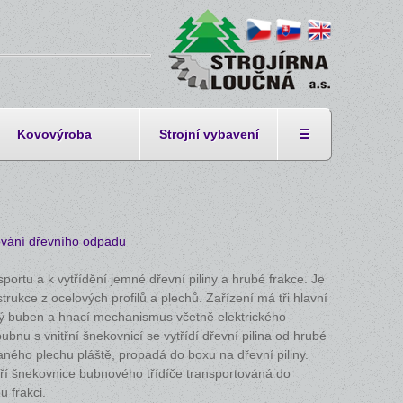
Kovovýroba
Strojní vybavení
☰
ování dřevního odpadu
sportu a k vytřídění jemné dřevní piliny a hrubé frakce. Je
rukce z ocelových profilů a plechů. Zařízení má tři hlavní
ný buben a hnací mechanismus včetně elektrického
nu s vnitřní šnekovnicí se vytřídí dřevní pilina od hrubé
aného plechu pláště, propadá do boxu na dřevní piliny.
tří šnekovnice bubnového třídíče transportováná do
 frakci.