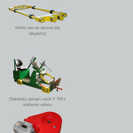
Vnitřní rám do rámové pily
(atypický)
Elektrický upínací vozík V 750 s
otáčením výřezu