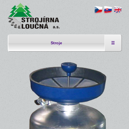
Stroje
☰