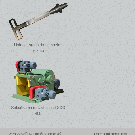
Upínací šroub do upínacích
vozíků
Sekačka na dřevní odpad SDO
400
Web vytvořil ©
Lukáš Markovský
Obchodní podmínky