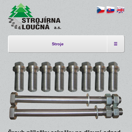
Stroje
☰