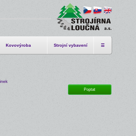
Kovovýroba
Strojní vybavení
☰
linek
Poptat